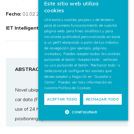
Este sitio web utiliza
BASQUE
cookies
Fecha:
01.02.2018
SPANISH
Utilizamos cookies propias y de terceros
para el correcto funcionamiento de nuestra
ENGLISH
IET Intelligent Transport Systems
página web, para fines analíticos y para
mostrarte publicidad personalizada en base
a un perfil elaborado a partir de tus hábitos
de navegación (por ejemplo, páginas
visitadas). Puedes aceptar todas las cookies
pulsando el botón “Aceptar todo”, rechazar
su uso pulsando el botón “Rechazar todo” o
ABSTRACT
seleccione y/o configure las cookies que
desea aceptar y haga clic en “Guardar y
Cerrar”. Puedes ver más información en
nuestra
Política de Cookies
Novel ubiquitous traffic sensors such as floating
car data (FCD) are getting extended due to the
ACEPTAR TODO
RECHAZAR TODO
use of 24 h connected smartphones and global
CONFIGURAR
positioning systems. Road conditions such as
travel speeds in each road link and mobility