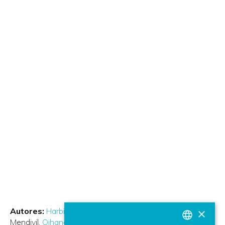
×
Autores:
Harbil Arregui Martiarena
Estíbaliz Loyo
Mendivil
Oihana Otaegui Madurga
Olatz Arbelaitz