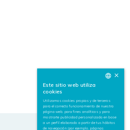
×
Este sitio web utiliza
BASQUE
cookies
SPANISH
Utilizamos cookies propias y de terceros
para el correcto funcionamiento de nuestra
ENGLISH
página web, para fines analíticos y para
mostrarte publicidad personalizada en base
a un perfil elaborado a partir de tus hábitos
de navegación (por ejemplo, páginas