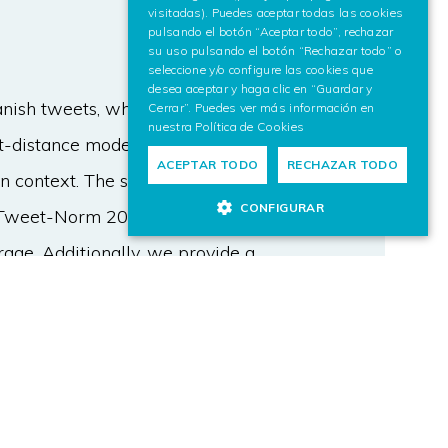
visitadas). Puedes aceptar todas las cookies
pulsando el botón “Aceptar todo”, rechazar
su uso pulsando el botón “Rechazar todo” o
seleccione y/o configure las cookies que
desea aceptar y haga clic en “Guardar y
anish tweets, which uses
Cerrar”. Puedes ver más información en
nuestra
Política de Cookies
t-distance model, and language
ACEPTAR TODO
RECHAZAR TODO
n context. The system is an
CONFIGURAR
 Tweet-Norm 2013 shared task, and
rage. Additionally, we provide a
 the different components of the
istical.