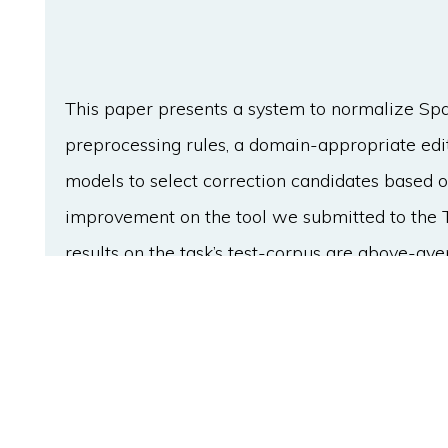
This paper presents a system to normalize Sp
preprocessing rules, a domain-appropriate edi
models to select correction candidates based o
improvement on the tool we submitted to the
results on the task’s test-corpus are above-ave
study of the impact for tweet normalization of
system: rule-based, edit-distance based and stat