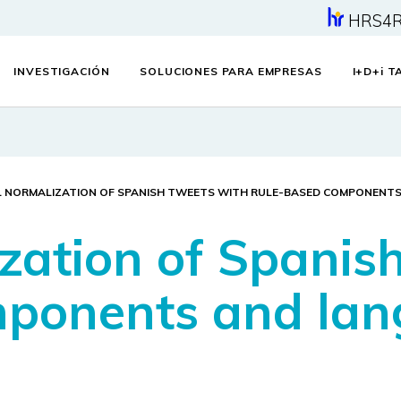
HRS4
INVESTIGACIÓN
SOLUCIONES PARA EMPRESAS
I+D+
i
TA
L NORMALIZATION OF SPANISH TWEETS WITH RULE-BASED COMPONENT
ization of Spanis
mponents and la