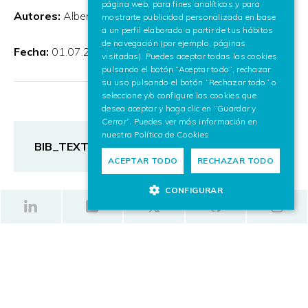
página web, para fines analíticos y para
Autores:
Alberto Larzabal and Jorge Posada
mostrarte publicidad personalizada en base
a un perfil elaborado a partir de tus hábitos
de navegación (por ejemplo, páginas
Fecha:
01.07.2003
visitadas). Puedes aceptar todas las cookies
pulsando el botón “Aceptar todo”, rechazar
su uso pulsando el botón “Rechazar todo” o
seleccione y/o configure las cookies que
desea aceptar y haga clic en “Guardar y
Cerrar”. Puedes ver más información en
nuestra
Política de Cookies
BIB_TEXT
ACEPTAR TODO
RECHAZAR TODO
CONFIGURAR