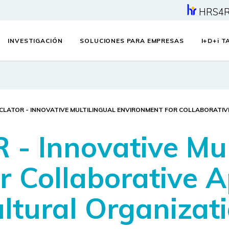
HRS4
INVESTIGACIÓN
SOLUCIONES PARA EMPRESAS
I+D+
i
TA
LATOR - INNOVATIVE MULTILINGUAL ENVIRONMENT FOR COLLABORATIV
 Innovative Mult
 Collaborative A
ultural Organizat