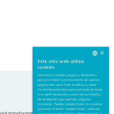
×
Este sitio web utiliza
BASQUE
cookies
SPANISH
Utilizamos cookies propias y de terceros
para el correcto funcionamiento de nuestra
ENGLISH
página web, para fines analíticos y para
mostrarte publicidad personalizada en base
a un perfil elaborado a partir de tus hábitos
de navegación (por ejemplo, páginas
visitadas). Puedes aceptar todas las cookies
pulsando el botón “Aceptar todo”, rechazar
igid transformation that minimizes
su uso pulsando el botón “Rechazar todo” o