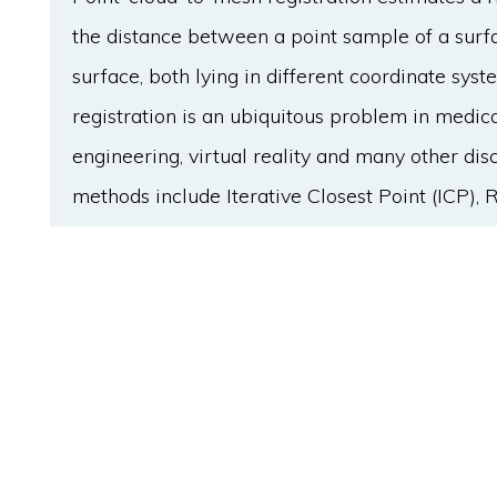
the distance between a point sample of a surf
surface, both lying in different coordinate sys
registration is an ubiquitous problem in med
engineering, virtual reality and many other di
methods include Iterative Closest Point (IC
(RANSAC) and Normal Distribution Transform 
repeatedly estimate the distance between a p
becomes computationally expensive as the poin
this problem, this article presents the implem
for point-cloud-to-mesh registration. The compl
using Perfect Spatial Hashing is O(NYxn) (NY : 
ICP iterations), compared to standard octrees