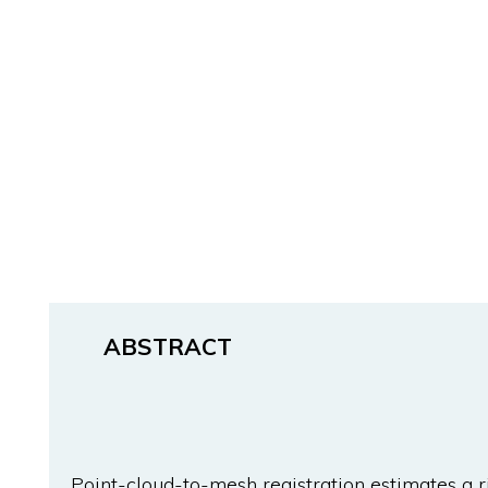
ABSTRACT
Point-cloud-to-mesh registration estimates a r