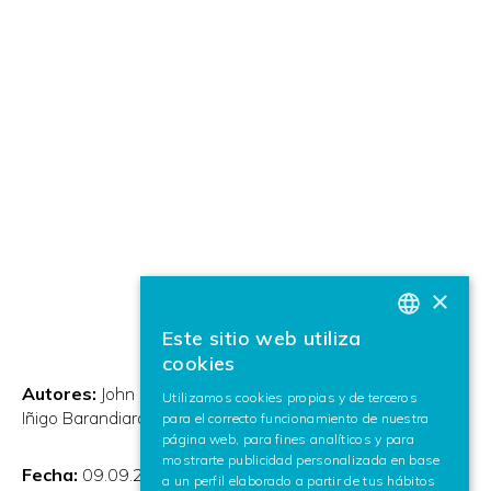
×
Este sitio web utiliza
BASQUE
cookies
SPANISH
Autores:
John Edgar Congote and Javier Barandiaran and
Utilizamos cookies propias y de terceros
Iñigo Barandiaran and O. Ruiz
para el correcto funcionamiento de nuestra
ENGLISH
página web, para fines analíticos y para
mostrarte publicidad personalizada en base
Fecha:
09.09.2009
a un perfil elaborado a partir de tus hábitos