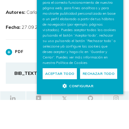
para el correcto funcionamiento de nuestra
ENGLISH
página web, para fines analíticos y para
Autores:
Carlos Toro
mostrarte publicidad personalizada en base
a un perfil elaborado a partir de tus hábitos
de navegación (por ejemplo, páginas
Fecha:
27.09.2010
visitadas). Puedes aceptar todas las cookies
pulsando el botón “Aceptar todo”, rechazar
su uso pulsando el botón “Rechazar todo” o
seleccione y/o configure las cookies que
PDF
desea aceptar y haga clic en “Guardar y
Cerrar”. Puedes ver más información en
nuestra
Política de Cookies
BIB_TEXT
ACEPTAR TODO
RECHAZAR TODO
CONFIGURAR