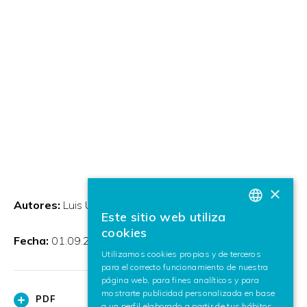
×
Autores:
Luis Unzueta, Jon Goenetxea, Mikel Rodriguez
Este sitio web utiliza
BASQUE
cookies
Fecha:
01.09.2014
SPANISH
Utilizamos cookies propias y de terceros
para el correcto funcionamiento de nuestra
ENGLISH
página web, para fines analíticos y para
mostrarte publicidad personalizada en base
PDF
a un perfil elaborado a partir de tus hábitos