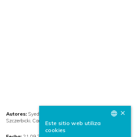
×
Autores:
Syed Imran Shafiq, Cesar Sanin, Edward
Szczerbicki, Carlos Toro
Este sitio web utiliza
BASQUE
cookies
SPANISH
Fecha:
21.09.2014