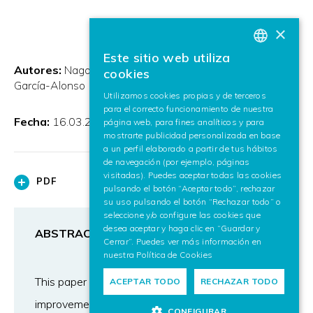
×
Este sitio web utiliza
BASQUE
Autores:
Nagore Barrena
Jairo R. Sánchez Tapia
Álex
cookies
García-Alonso
SPANISH
Utilizamos cookies propias y de terceros
para el correcto funcionamiento de nuestra
ENGLISH
Fecha:
16.03.2015
página web, para fines analíticos y para
mostrarte publicidad personalizada en base
a un perfil elaborado a partir de tus hábitos
de navegación (por ejemplo, páginas
visitadas). Puedes aceptar todas las cookies
PDF
pulsando el botón “Aceptar todo”, rechazar
su uso pulsando el botón “Rechazar todo” o
seleccione y/o configure las cookies que
desea aceptar y haga clic en “Guardar y
ABSTRACT
Cerrar”. Puedes ver más información en
nuestra
Política de Cookies
This paper presents an algorithm which is an
ACEPTAR TODO
RECHAZAR TODO
improvement of the template matching
CONFIGURAR