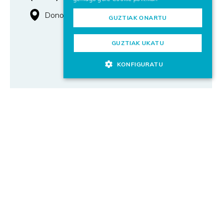
Donostia / San Sebastián
GUZTIAK ONARTU
GUZTIAK UKATU
KONFIGURATU
Ikertzaileak
HIZKETAREN PROZESAMENDUKO ETA
HIZKUNTZA NATURALEKO IKERTZAILEA
(JUNIOR ETA SENIOR PROFILAK)
Donostia / San Sebastián