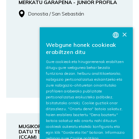
MERKATU GARAPENA - JUNIOR PROFILA
Donostia / San Sebastián
×
Webgune honek cookieak
BASQUE
erabiltzen ditu
SPANISH
Gure cookieak eta hirugarrenenak erabiltzen
ditugu gure webgunea behar bezala
ENGLISH
funtziona dezan, helburu analitikoetarako,
nabigazio pertsonalizatua eskaintzeko eta
zure nabigazio-ohituretan oinarritutako
Profil korporatiboak
profilaren araberako publizitate
pertsonalizatua erakusteko (adibidez,
bisitatutako orriak). Cookie guztiak onar
ditzazkezu, "Onartu dena" botoia sakatuz,
haien erabilera baztertu "Dena baztertu"
botoia sakatuz edo onartu nahi dituzun
MUGIKORTASUN AUTONOMORAKO
cookieak aukeratu eta/edo konfiguratu eta
DATU TEKNOLOGIETAKO IKERTZAILEA
egin klik "Gorde eta Itxi" botoian. Informazio
(CCAM)
gehiago gure
Cookie politikan