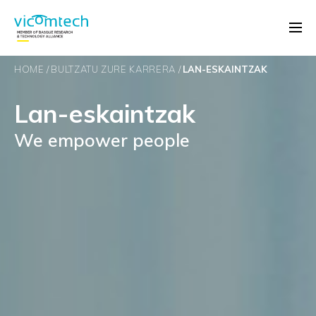
HOME
BULTZATU ZURE KARRERA
LAN-ESKAINTZAK
Lan-eskaintzak
We empower people