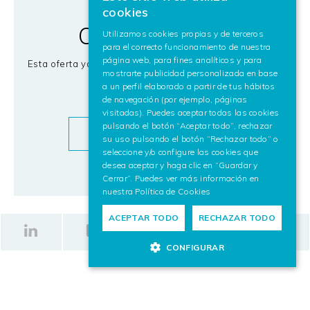
cookies
SPANISH
Oferta cerrada
Utilizamos cookies propias y de terceros
para el correcto funcionamiento de nuestra
ENGLISH
página web, para fines analíticos y para
Esta oferta ya no se encuentra disponible. ¿Te interesa
mostrarte publicidad personalizada en base
alguna otra?
a un perfil elaborado a partir de tus hábitos
de navegación (por ejemplo, páginas
visitadas). Puedes aceptar todas las cookies
pulsando el botón “Aceptar todo”, rechazar
OFERTAS DE TRABAJO
su uso pulsando el botón “Rechazar todo” o
seleccione y/o configure las cookies que
desea aceptar y haga clic en “Guardar y
Cerrar”. Puedes ver más información en
nuestra
Política de Cookies
ACEPTAR TODO
RECHAZAR TODO
CONFIGURAR