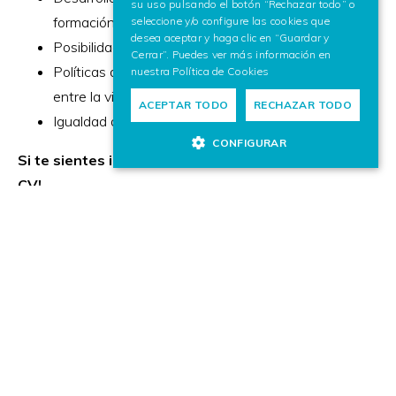
su uso pulsando el botón “Rechazar todo” o
formación y educación.
seleccione y/o configure las cookies que
desea aceptar y haga clic en “Guardar y
Posibilidades de carrera y progresión profesional.
Cerrar”. Puedes ver más información en
Políticas de conciliación para lograr un equilibrio
nuestra
Política de Cookies
entre la vida laboral y familiar.
ACEPTAR TODO
RECHAZAR TODO
Igualdad de oportunidades laborales.
CONFIGURAR
Si te sientes identificado/a, anímate a enviarnos tu
CV!
Oferta cerrada
Esta oferta ya no se encuentra disponible. ¿Te interesa
alguna otra?