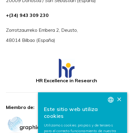
20009 Donostia / San Sebastián (España)
+(34) 943 309 230
Zorrotzaurreko Erribera 2, Deusto,
48014 Bilbao (España)
HR Excellence in Research
×
Miembro de:
Este sitio web utiliza
BASQUE
cookies
SPANISH
Utilizamos cookies propias y de terceros
para el correcto funcionamiento de nuestra
ENGLISH