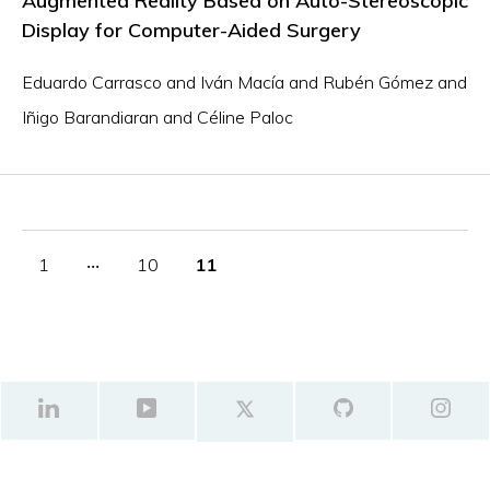
Augmented Reality Based on Auto-Stereoscopic
Display for Computer-Aided Surgery
Eduardo Carrasco and Iván Macía and Rubén Gómez and
Iñigo Barandiaran and Céline Paloc
1
‧‧‧
10
11