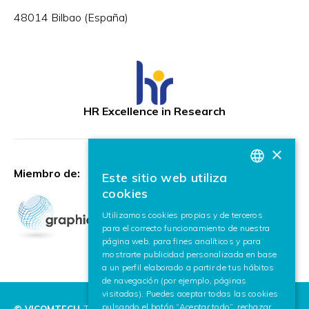
48014 Bilbao (España)
HR Excellence in Research
×
Miembro de:
Este sitio web utiliza
BASQUE
cookies
SPANISH
Utilizamos cookies propias y de terceros
para el correcto funcionamiento de nuestra
ENGLISH
página web, para fines analíticos y para
mostrarte publicidad personalizada en base
a un perfil elaborado a partir de tus hábitos
de navegación (por ejemplo, páginas
visitadas). Puedes aceptar todas las cookies
pulsando el botón “Aceptar todo”, rechazar