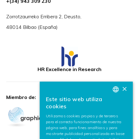
+(34) 943 309 230
Zorrotzaurreko Erribera 2, Deusto,
48014 Bilbao (España)
HR Excellence in Research
×
Miembro de:
Este sitio web utiliza
BASQUE
cookies
SPANISH
Utilizamos cookies propias y de terceros
para el correcto funcionamiento de nuestra
ENGLISH
página web, para fines analíticos y para
mostrarte publicidad personalizada en base