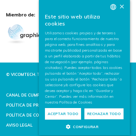
×
Miembro de:
Este sitio web utiliza
BASQUE
cookies
SPANISH
Utilizamos cookies propias y de terceros
para el correcto funcionamiento de nuestra
ENGLISH
página web, para fines analíticos y para
mostrarte publicidad personalizada en base
a un perfil elaborado a partir de tus hábitos
de navegación (por ejemplo, páginas
visitadas). Puedes aceptar todas las cookies
pulsando el botón “Aceptar todo”, rechazar
© VICOMTECH.
Todos los derechos reservados.
su uso pulsando el botón “Rechazar todo” o
seleccione y/o configure las cookies que
desea aceptar y haga clic en “Guardar y
CANAL DE CUMPLIMIENTO
Cerrar”. Puedes ver más información en
nuestra
Política de Cookies
POLÍTICA DE PRIVACIDAD
ACEPTAR TODO
RECHAZAR TODO
POLÍTICA DE COOKIES
AVISO LEGAL
CONFIGURAR