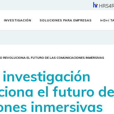
HRS4
INVESTIGACIÓN
SOLUCIONES PARA EMPRESAS
I+D+
i
TA
O REVOLUCIONA EL FUTURO DE LAS COMUNICACIONES INMERSIVAS
 investigación
iona el futuro d
ones inmersivas