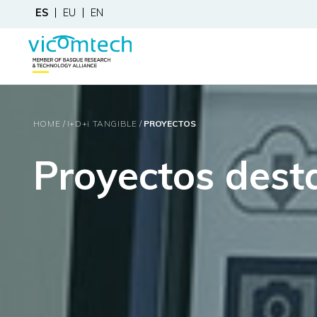
ES
EU
EN
HOME
I+D+
i
TANGIBLE
PROYECTOS
Proyectos dest