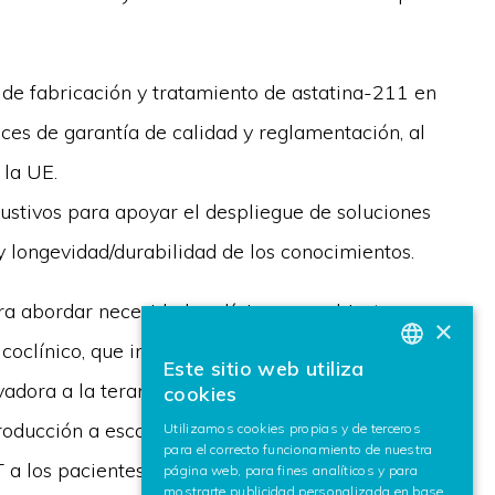
e de fabricación y tratamiento de astatina-211 en
ices de garantía de calidad y reglamentación, al
 la UE.
ustivos para apoyar el despliegue de soluciones
 y longevidad/durabilidad de los conocimientos.
a abordar necesidades clínicas no cubiertas en
×
oclínico, que incorpora estudios clínicos y
Este sitio web utiliza
BASQUE
adora a la teranóstica. Accelerate.EU es pionera
cookies
SPANISH
oducción a escala de la UE y capacitando a los
Utilizamos cookies propias y de terceros
para el correcto funcionamiento de nuestra
ENGLISH
 a los pacientes con cáncer. Gracias a la
página web, para fines analíticos y para
mostrarte publicidad personalizada en base