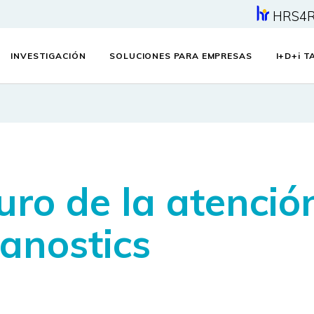
HRS4
INVESTIGACIÓN
SOLUCIONES PARA EMPRESAS
I+D+
i
TA
uro de la atenció
anostics