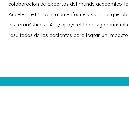
colaboración de expertos del mundo académico, la i
Accelerate.EU aplica un enfoque visionario que abor
los teranósticos TAT y apoya el liderazgo mundial d
resultados de los pacientes para lograr un impacto
¿Buscas apoyo par
estamos deseando