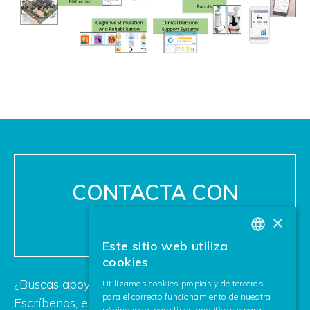
CONTACTA CON
NOSOTROS
×
Este sitio web utiliza
BASQUE
cookies
SPANISH
¿Buscas apoyo para tu próximo proyecto?
Utilizamos cookies propias y de terceros
para el correcto funcionamiento de nuestra
ENGLISH
Escríbenos, estamos deseando ayudarte.
página web, para fines analíticos y para