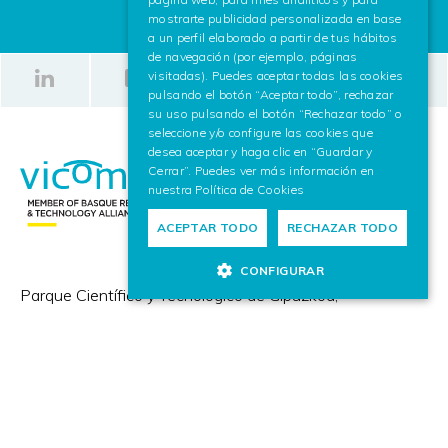
mostrarte publicidad personalizada en base
a un perfil elaborado a partir de tus hábitos
de navegación (por ejemplo, páginas
visitadas). Puedes aceptar todas las cookies
pulsando el botón “Aceptar todo”, rechazar
su uso pulsando el botón “Rechazar todo” o
seleccione y/o configure las cookies que
desea aceptar y haga clic en “Guardar y
Cerrar”. Puedes ver más información en
nuestra
Política de Cookies
ACEPTAR TODO
RECHAZAR TODO
CONFIGURAR
Parque Científico y Tecnológico de Gipuzkoa,
Paseo Mikeletegi 57,
20009 Donostia / San Sebastián (España)
+(34) 943 309 230