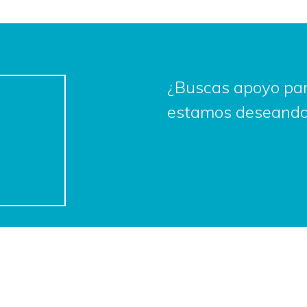
¿Buscas apoyo par
estamos deseando