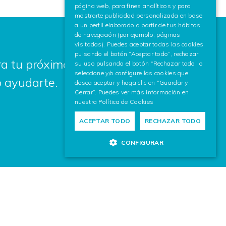
página web, para fines analíticos y para
mostrarte publicidad personalizada en base
a un perfil elaborado a partir de tus hábitos
de navegación (por ejemplo, páginas
visitadas). Puedes aceptar todas las cookies
pulsando el botón “Aceptar todo”, rechazar
a tu próximo proyecto? Escríbenos,
su uso pulsando el botón “Rechazar todo” o
seleccione y/o configure las cookies que
 ayudarte.
desea aceptar y haga clic en “Guardar y
Cerrar”. Puedes ver más información en
nuestra
Política de Cookies
ACEPTAR TODO
RECHAZAR TODO
CONFIGURAR