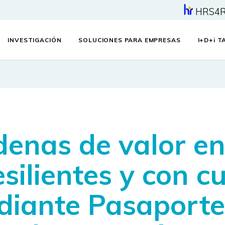
HRS4
INVESTIGACIÓN
SOLUCIONES PARA EMPRESAS
I+D+
i
TA
enas de valor en
silientes y con c
iante Pasaportes