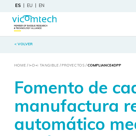
ES
EU
EN
< VOLVER
HOME
I+D+
i
TANGIBLE
PROYECTOS
COMPLIANCE4DPP
Fomento de cad
manufactura re
automático med