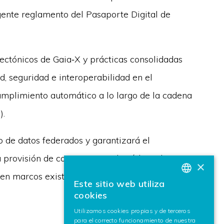
ente reglamento del Pasaporte Digital de
ctónicos de Gaia‑X y prácticas consolidadas
ad, seguridad e interoperabilidad en el
mplimiento automático a lo largo de la cadena
).
o de datos federados y garantizará el
 provisión de componentes de código abierto
×
en marcos existentes de espacios de datos a un
Este sitio web utiliza
BASQUE
cookies
SPANISH
Utilizamos cookies propias y de terceros
para el correcto funcionamiento de nuestra
ENGLISH