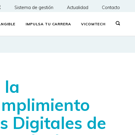
R
Sistema de gestión
Actualidad
Contacto
NGIBLE
IMPULSA TU CARRERA
VICOMTECH
 la
umplimiento
 Digitales de