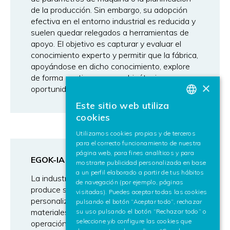
de la producción. Sin embargo, su adopción
efectiva en el entorno industrial es reducida y
suelen quedar relegados a herramientas de
apoyo. El objetivo es capturar y evaluar el
conocimiento experto y permitir que la fábrica,
apoyándose en dicho conocimiento, explore
de forma continua nuevas hipótesis y
×
oportunidades de mejora.
Este sitio web utiliza
BASQUE
cookies
SPANISH
Utilizamos cookies propias y de terceros
para el correcto funcionamiento de nuestra
ENGLISH
página web, para fines analíticos y para
EGOK-IA
mostrarte publicidad personalizada en base
a un perfil elaborado a partir de tus hábitos
La industria de la máquina-herramienta
de navegación (por ejemplo, páginas
produce series cada vez más cortas y piezas
visitadas). Puedes aceptar todas las cookies
personalizadas, con gran variabilidad de
pulsando el botón “Aceptar todo”, rechazar
materiales, geometrías y condiciones de
su uso pulsando el botón “Rechazar todo” o
seleccione y/o configure las cookies que
operación. Esta variabilidad introduce