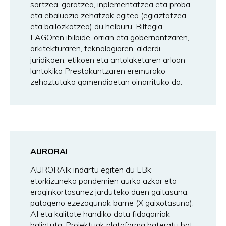
sortzea, garatzea, inplementatzea eta proba
eta ebaluazio zehatzak egitea (egiaztatzea
eta bailozkotzea) du helburu. Biltegia
LAGOren ibilbide-orrian eta gobernantzaren,
arkitekturaren, teknologiaren, alderdi
juridikoen, etikoen eta antolaketaren arloan
lantokiko Prestakuntzaren eremurako
zehaztutako gomendioetan oinarrituko da.
AURORAI
AURORAIk indartu egiten du EBk
etorkizuneko pandemien aurka azkar eta
eraginkortasunez jarduteko duen gaitasuna,
patogeno ezezagunak barne (X gaixotasuna),
AI eta kalitate handiko datu fidagarriak
baliatuta. Proiektuak plataforma bateratu bat