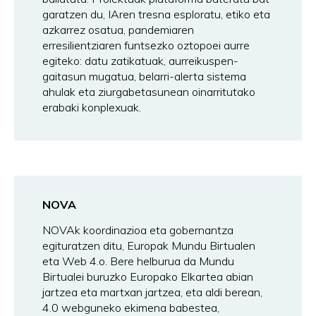
garatzen du, IAren tresna esploratu, etiko eta
azkarrez osatua, pandemiaren
erresilientziaren funtsezko oztopoei aurre
egiteko: datu zatikatuak, aurreikuspen-
gaitasun mugatua, belarri-alerta sistema
ahulak eta ziurgabetasunean oinarritutako
erabaki konplexuak.
NOVA
NOVAk koordinazioa eta gobernantza
egituratzen ditu, Europak Mundu Birtualen
eta Web 4.o. Bere helburua da Mundu
Birtualei buruzko Europako Elkartea abian
jartzea eta martxan jartzea, eta aldi berean,
4.0 webguneko ekimena babestea,