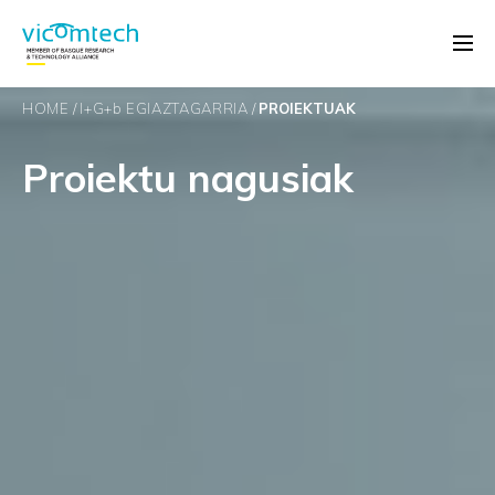
HOME
I+G+
b
EGIAZTAGARRIA
PROIEKTUAK
Proiektu nagusiak