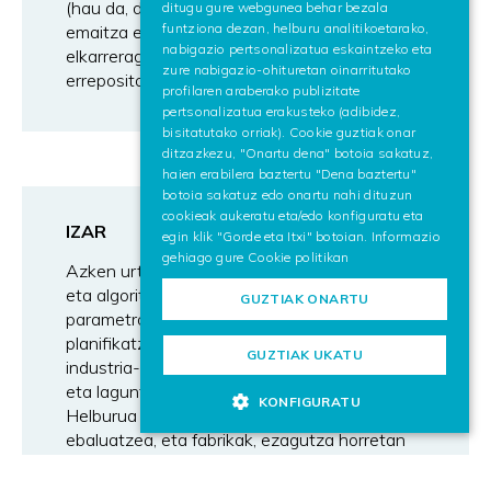
(hau da, datuak, kodea, esperimentuak,
ditugu gure webgunea behar bezala
ENGLISH
funtziona dezan, helburu analitikoetarako,
emaitza esperimentalak eta FDOak), eta
nabigazio pertsonalizatua eskaintzeko eta
elkarreragingarri bihurtzen dituzte, bai
zure nabigazio-ohituretan oinarritutako
errepositorioen barruan bai zeharka.
profilaren araberako publizitate
pertsonalizatua erakusteko (adibidez,
bisitatutako orriak). Cookie guztiak onar
ditzazkezu, "Onartu dena" botoia sakatuz,
haien erabilera baztertu "Dena baztertu"
botoia sakatuz edo onartu nahi dituzun
cookieak aukeratu eta/edo konfiguratu eta
IZAR
egin klik "Gorde eta Itxi" botoian. Informazio
gehiago gure
Cookie politikan
Azken urteetan fabrikari aplikatutako modelo
eta algoritmo asko garatu dira, makinaren
GUZTIAK ONARTU
parametroak konfiguratzea edo ekoizpena
planifikatzea bezalako helburuekin. Hala ere,
GUZTIAK UKATU
industria-ingurunean oso gutxi erabiltzen dira,
eta laguntza-tresnetara mugatzen dira.
KONFIGURATU
Helburua da ezagutza aditua atzematea eta
ebaluatzea, eta fabrikak, ezagutza horretan
oinarrituta, etengabe hipotesi berriak eta
hobetzeko aukerak azter ditzan ahalbidetzea.