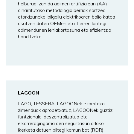
helburua izan da adimen artifizialean (AA)
oinarritutako metodologia berriak sortzea,
etorkizuneko ibilgailu elektrikoaren balio katea
osatzen duten OEMen eta Tierren lantegi
adimendunen lehiakortasuna eta efizientzia
handitzeko.
LAGOON
LAGO, TESSERA, LAGOONek ezarritako
zimenduak aprobetxatuz, LAGOONek guztiz
funtzionala, deszentralizatua eta
elkarreragingarria den segurtasun arloko
ikerketa datuen biltegi komun bat (RDR)