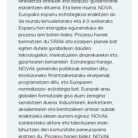
lankidetza-ereduak eta adopzio-gudarosteak
eskaintzen dituena. Eta bere muina, NOVA,
Europako esparru estrategikoa eraikitzen ari
da mundu birtualetarako eta 4.0 weberako.
Esparru hori etengabe eguneratuko da
prozesu arin baten bidez. Prozesu horrek
bermatzen du SRIAk eta ezarpen-planek bat
egiten dutela gorabidean dauden
teknologiekin, merkatuaren dinamikarekin eta
gizartearen beharrekin. Estrategiaz harago,
NOVAk gomendio politikoak ematen ditu,
etorkizuneko finantzaketarako ekarpenak
programatzen ditu, eta Europaren
normalizazio-estrategia bat, Europak arau
globalen formatzaile gisa duen zeregina
sendotzen duena. Industriaren, ikerketaren,
akademiaren eta berritzaileen artean zubiak
eraikitzeko ideian aurrera eginez, NOVAk
ezinbesteko aktore eta talentuaren iman
bihurtzen den komunitate paneuroparra
eratzen du. Prozesu honen bidez, NOVAk