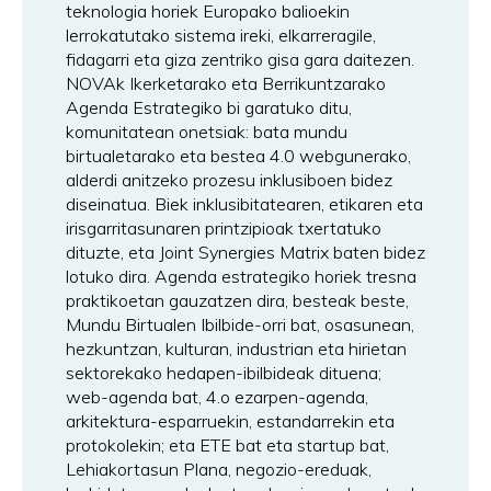
teknologia horiek Europako balioekin
lerrokatutako sistema ireki, elkarreragile,
fidagarri eta giza zentriko gisa gara daitezen.
NOVAk Ikerketarako eta Berrikuntzarako
Agenda Estrategiko bi garatuko ditu,
komunitatean onetsiak: bata mundu
birtualetarako eta bestea 4.0 webgunerako,
alderdi anitzeko prozesu inklusiboen bidez
diseinatua. Biek inklusibitatearen, etikaren eta
irisgarritasunaren printzipioak txertatuko
dituzte, eta Joint Synergies Matrix baten bidez
lotuko dira. Agenda estrategiko horiek tresna
praktikoetan gauzatzen dira, besteak beste,
Mundu Birtualen Ibilbide-orri bat, osasunean,
hezkuntzan, kulturan, industrian eta hirietan
sektorekako hedapen-ibilbideak dituena;
web-agenda bat, 4.o ezarpen-agenda,
arkitektura-esparruekin, estandarrekin eta
protokolekin; eta ETE bat eta startup bat,
Lehiakortasun Plana, negozio-ereduak,