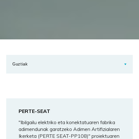
PERTE-SEAT
"Ibilgailu elektriko eta konektatuaren fabrika
adimendunak garatzeko Adimen Artifizialaren
Ikerketa (PERTE SEAT-PP108)" proiektuaren