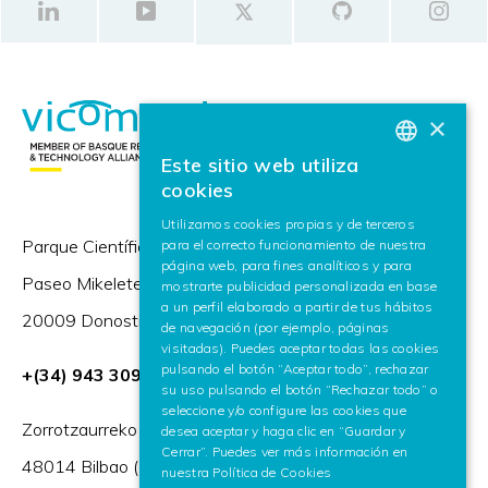
×
Este sitio web utiliza
BASQUE
cookies
SPANISH
Utilizamos cookies propias y de terceros
Parque Científico y Tecnológico de Gipuzkoa,
para el correcto funcionamiento de nuestra
ENGLISH
página web, para fines analíticos y para
Paseo Mikeletegi 57,
mostrarte publicidad personalizada en base
a un perfil elaborado a partir de tus hábitos
20009 Donostia / San Sebastián (España)
de navegación (por ejemplo, páginas
visitadas). Puedes aceptar todas las cookies
pulsando el botón “Aceptar todo”, rechazar
+(34) 943 309 230
su uso pulsando el botón “Rechazar todo” o
seleccione y/o configure las cookies que
Zorrotzaurreko Erribera 2, Deusto,
desea aceptar y haga clic en “Guardar y
Cerrar”. Puedes ver más información en
48014 Bilbao (España)
nuestra
Política de Cookies