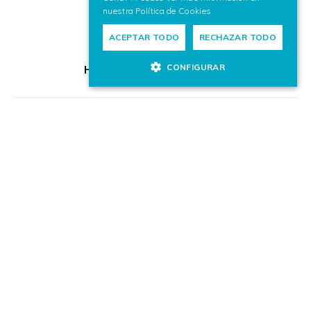
nuestra
Política de Cookies
ACEPTAR TODO
RECHAZAR TODO
CONFIGURAR
HR Excellence in Research
Miembro de:
© VICOMTECH.
Todos los derechos reservados.