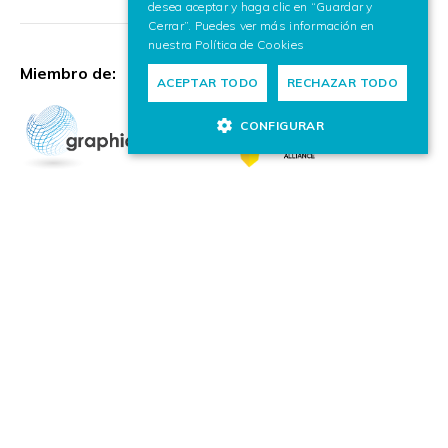
desea aceptar y haga clic en “Guardar y
Cerrar”. Puedes ver más información en
nuestra
Política de Cookies
Miembro de:
ACEPTAR TODO
RECHAZAR TODO
CONFIGURAR
© VICOMTECH.
Todos los derechos reservados.
CANAL DE CUMPLIMIENTO
POLÍTICA DE PRIVACIDAD
POLÍTICA DE COOKIES
AVISO LEGAL