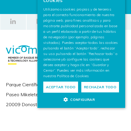
cookies
SPANISH
Utilizamos cookies propias y de terceros
para el correcto funcionamiento de nuestra
ENGLISH
página web, para fines analíticos y para
mostrarte publicidad personalizada en base
a un perfil elaborado a partir de tus hábitos
de navegación (por ejemplo, páginas
visitadas). Puedes aceptar todas las cookies
pulsando el botón “Aceptar todo”, rechazar
su uso pulsando el botón “Rechazar todo” o
seleccione y/o configure las cookies que
desea aceptar y haga clic en “Guardar y
Cerrar”. Puedes ver más información en
nuestra
Política de Cookies
Parque Científico y Tecnológico de Gipuzkoa,
ACEPTAR TODO
RECHAZAR TODO
Paseo Mikeletegi 57,
CONFIGURAR
20009 Donostia / San Sebastián (España)
+(34) 943 309 230