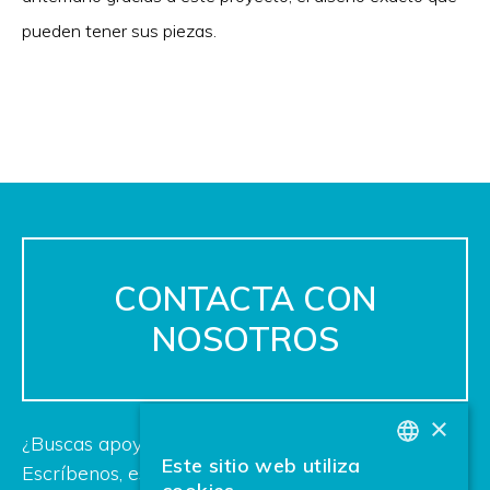
pueden tener sus piezas.
CONTACTA CON
NOSOTROS
×
¿Buscas apoyo para tu próximo proyecto?
Este sitio web utiliza
Escríbenos, estamos deseando ayudarte.
BASQUE