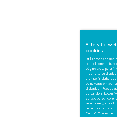
Este sitio web
cookies
Utilizamos cookies p
para el correcto fun
página web, para fin
mostrarte publicida
a un perfil elaborado
de navegación (por e
visitadas). Puedes a
pulsando el botón “A
su uso pulsando el 
seleccione y/o config
desea aceptar y haga
Cerrar”. Puedes ver 