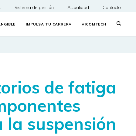
R
Sistema de gestión
Actualidad
Contacto
NGIBLE
IMPULSA TU CARRERA
VICOMTECH
orios de fatiga
omponentes
a la suspensión