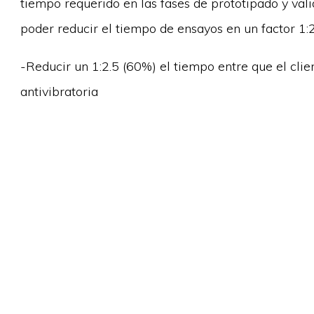
tiempo requerido en las fases de prototipado y vali
poder reducir el tiempo de ensayos en un factor 1:2
-Reducir un 1:2.5 (60%) el tiempo entre que el clie
antivibratoria
hasta que realmente CIKATEK obtiene un prototipo f
reducido el número de ensayos de durabilidad que s
¿Buscas apoyo par
estamos deseando