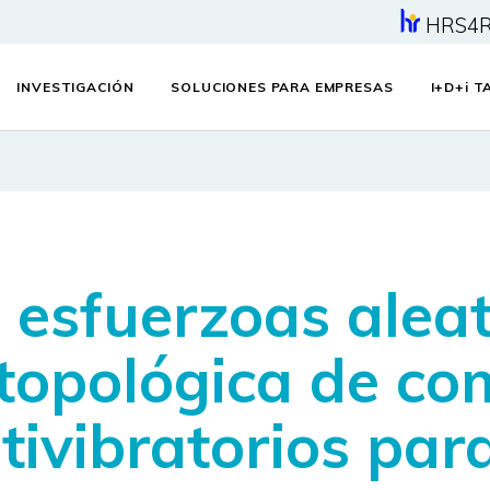
HRS4
INVESTIGACIÓN
SOLUCIONES PARA EMPRESAS
I+D+
i
TA
 esfuerzoas aleat
 topológica de c
tivibratorios par