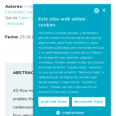
Autores:
Ander Arbelaiz Aranzasti
Javier Bóbeda
×
Fernández
Sara García Torres
Jesús Ruíz
M. Dolores
García
Karen López-Linares Román
Jorge Posada
Este sitio web utiliza
BASQUE
Velásquez
cookies
SPANISH
Utilizamos cookies propias y de terceros
Fecha:
25.09.2024
para el correcto funcionamiento de nuestra
ENGLISH
página web, para fines analíticos y para
mostrarte publicidad personalizada en base
a un perfil elaborado a partir de tus hábitos
de navegación (por ejemplo, páginas
visitadas). Puedes aceptar todas las cookies
pulsando el botón “Aceptar todo”, rechazar
ABSTRACT
su uso pulsando el botón “Rechazar todo” o
seleccione y/o configure las cookies que
desea aceptar y haga clic en “Guardar y
Cerrar”. Puedes ver más información en
4D flow magnetic resonance imaging (MRI)
nuestra
Política de Cookies
enables the evaluation of blood flow patterns in
ACEPTAR TODO
RECHAZAR TODO
cardiovascular diseases by resolving the blood
CONFIGURAR
flow velocity relative to the three anatomical