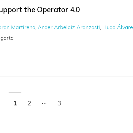
upport the Operator 4.0
aran Martirena
Ander Arbelaiz Aranzasti
Hugo Álvar
garte
1
2
‧‧‧
3