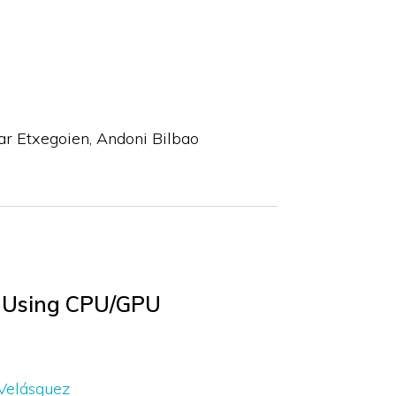
ar Etxegoien
Andoni Bilbao
FT Using CPU/GPU
Velásquez