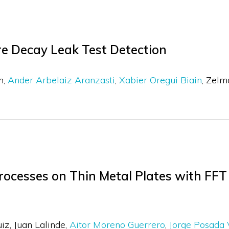
re Decay Leak Test Detection
n
Ander Arbelaiz Aranzasti
Xabier Oregui Biain
Zelm
Processes on Thin Metal Plates with F
uiz
Juan Lalinde
Aitor Moreno Guerrero
Jorge Posada 