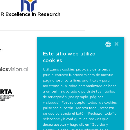
R Excellence in Research
×
:
Este sitio web utiliza
BASQUE
cookies
SPANISH
Utilizamos cookies propias y de terceros
para el correcto funcionamiento de nuestra
ENGLISH
página web, para fines analíticos y para
mostrarte publicidad personalizada en base
a un perfil elaborado a partir de tus hábitos
de navegación (por ejemplo, páginas
visitadas). Puedes aceptar todas las cookies
pulsando el botón “Aceptar todo”, rechazar
su uso pulsando el botón “Rechazar todo” o
seleccione y/o configure las cookies que
desea aceptar y haga clic en “Guardar y
Cerrar”. Puedes ver más información en