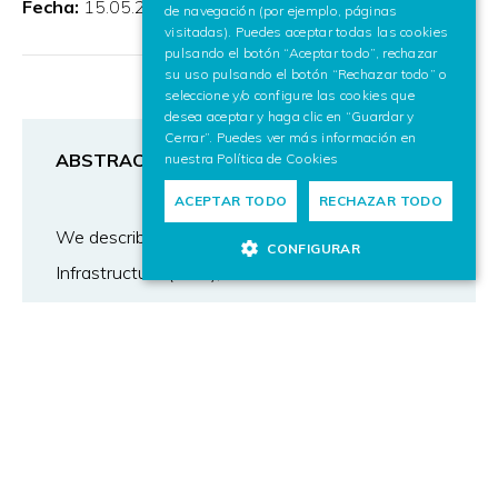
Fecha:
15.05.2020
de navegación (por ejemplo, páginas
visitadas). Puedes aceptar todas las cookies
pulsando el botón “Aceptar todo”, rechazar
su uso pulsando el botón “Rechazar todo” o
seleccione y/o configure las cookies que
desea aceptar y haga clic en “Guardar y
Cerrar”. Puedes ver más información en
ABSTRACT
nuestra
Política de Cookies
ACEPTAR TODO
RECHAZAR TODO
We describe the European Language Resource
CONFIGURAR
Infrastructure (ELRI), a decentralised network to
help collect, prepare and share language
resources. The infrastructure was developed
within a project co-funded by the Connecting
Europe Facility Programme of the European
Union, and has been deployed in the four
Member States participating in the project,