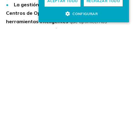
ACEPTAR TODO
RECHAZAR TODO
La gestión de la oferta y la demanda en los
Centros de Operación requieren de
CONFIGURAR
herramientas inteligentes
que optimicen los
procesos de planificación y mantenimiento de las
redes de baja tensión.
Nuestras tecnologías permiten la
automatización de las subestaciones eléctricas,
mediante sistemas de inspección y supervisión y la
monitorización de trabajos de campo gracias a
tecnologías de lenguaje y voz. Todo ello, puede ser
orquestado a través de plataformas de servicios multi
pantalla para entornos colaborativos.