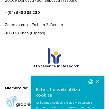
20009 Donostia / San Sebastián (España)
+(34) 943 309 230
Zorrotzaurreko Erribera 2, Deusto,
48014 Bilbao (España)
HR Excellence in Research
×
Miembro de:
Este sitio web utiliza
BASQUE
cookies
SPANISH
Utilizamos cookies propias y de terceros
para el correcto funcionamiento de nuestra
ENGLISH