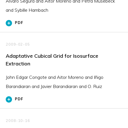
Álvaro Segura and Aitor Moreno and Petra Müsebeck
and Sybille Hambach
PDF
2009-02-05
Adaptative Cubical Grid for Isosurface
Extraction
John Edgar Congote and Aitor Moreno and Iñigo
Barandiaran and Javier Barandiaran and O. Ruiz
PDF
2008-10-16