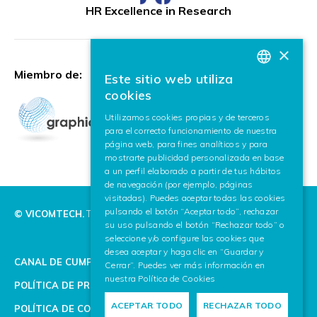
HR Excellence in Research
×
Miembro de:
Este sitio web utiliza
BASQUE
cookies
SPANISH
Utilizamos cookies propias y de terceros
para el correcto funcionamiento de nuestra
ENGLISH
página web, para fines analíticos y para
mostrarte publicidad personalizada en base
a un perfil elaborado a partir de tus hábitos
de navegación (por ejemplo, páginas
visitadas). Puedes aceptar todas las cookies
pulsando el botón “Aceptar todo”, rechazar
© VICOMTECH.
Todos los derechos reservados.
su uso pulsando el botón “Rechazar todo” o
seleccione y/o configure las cookies que
desea aceptar y haga clic en “Guardar y
CANAL DE CUMPLIMIENTO
Cerrar”. Puedes ver más información en
nuestra
Política de Cookies
POLÍTICA DE PRIVACIDAD
ACEPTAR TODO
RECHAZAR TODO
POLÍTICA DE COOKIES