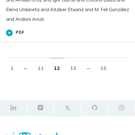
Elena Urdaneta and Aitziber Etxaniz and M. Feli González
and Andoni Arruti
PDF
1
‧‧‧
11
12
13
‧‧‧
15