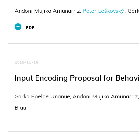
Andoni Mujika Amunarriz
Peter Leškovský
Gor
PDF
2015-11-16
Input Encoding Proposal for Behavi
Gorka Epelde Unanue
Andoni Mujika Amunarriz
Blau