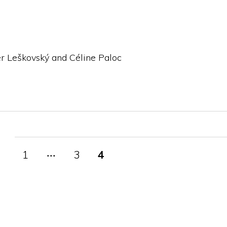
r Leškovský and Céline Paloc
1
‧‧‧
3
4