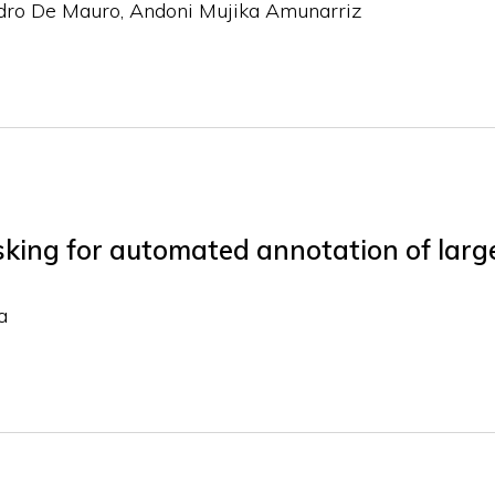
dro De Mauro
Andoni Mujika Amunarriz
sking for automated annotation of lar
a