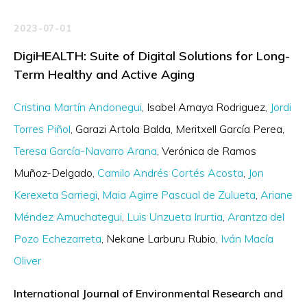
2023-07-01
DigiHEALTH: Suite of Digital Solutions for Long-
Term Healthy and Active Aging
Cristina Martín Andonegui
Isabel Amaya Rodriguez
Jordi
Torres Piñol
Garazi Artola Balda
Meritxell García Perea
Teresa García-Navarro Arana
Verónica de Ramos
Muñoz-Delgado
Camilo Andrés Cortés Acosta
Jon
Kerexeta Sarriegi
Maia Agirre Pascual de Zulueta
Ariane
Méndez Amuchategui
Luis Unzueta Irurtia
Arantza del
Pozo Echezarreta
Nekane Larburu Rubio
Iván Macía
Oliver
International Journal of Environmental Research and