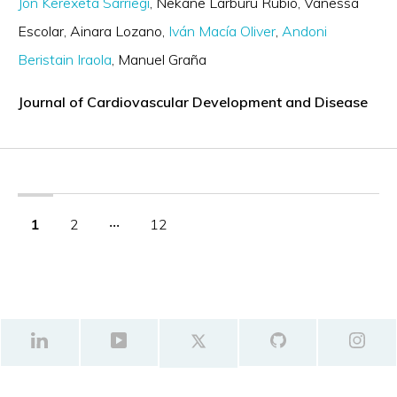
Jon Kerexeta Sarriegi
Nekane Larburu Rubio
Vanessa
Escolar
Ainara Lozano
Iván Macía Oliver
Andoni
Beristain Iraola
Manuel Graña
Journal of Cardiovascular Development and Disease
1
2
‧‧‧
12