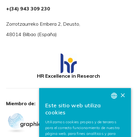
+(34) 943 309 230
Zorrotzaurreko Erribera 2, Deusto,
48014 Bilbao (España)
HR Excellence in Research
×
Miembro de:
Este sitio web utiliza
BASQUE
cookies
SPANISH
Utilizamos cookies propias y de terceros
para el correcto funcionamiento de nuestra
ENGLISH
página web, para fines analíticos y para