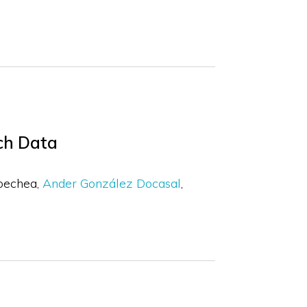
a
ch Data
coechea
Ander González Docasal