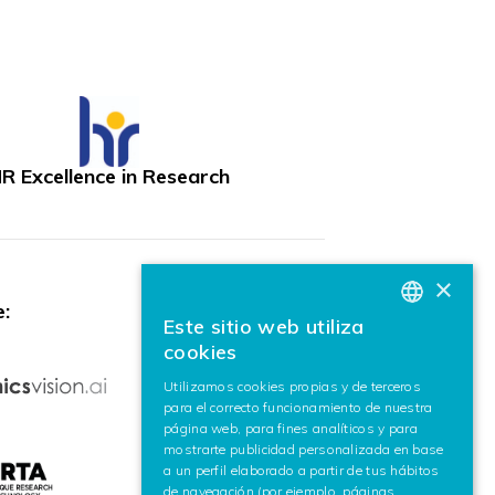
R Excellence in Research
×
:
Este sitio web utiliza
BASQUE
cookies
SPANISH
Utilizamos cookies propias y de terceros
para el correcto funcionamiento de nuestra
ENGLISH
página web, para fines analíticos y para
mostrarte publicidad personalizada en base
a un perfil elaborado a partir de tus hábitos
de navegación (por ejemplo, páginas