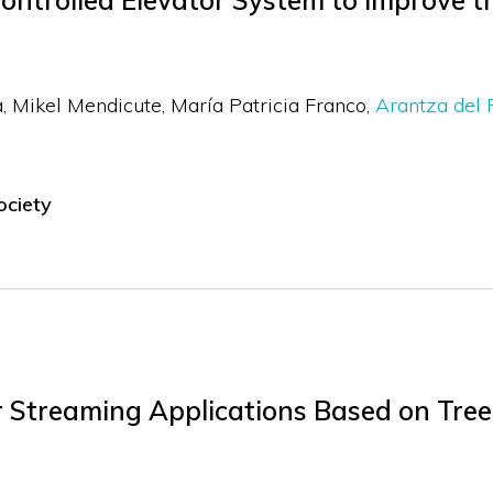
ontrolled Elevator System to Improve t
a
Mikel Mendicute
María Patricia Franco
Arantza del 
ociety
r Streaming Applications Based on Tre