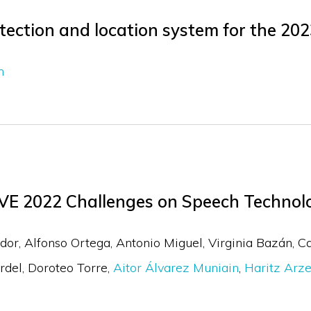
tection and location system for the 2
n
VE 2022 Challenges on Speech Technol
edor
Alfonso Ortega
Antonio Miguel
Virginia Bazán
C
rdel
Doroteo Torre
Aitor Álvarez Muniain
Haritz Arze