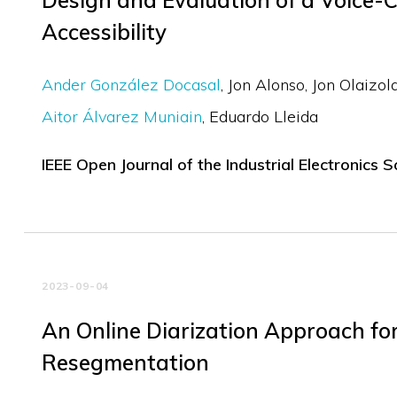
Design and Evaluation of a Voice-C
Accessibility
Ander González Docasal
Jon Alonso
Jon Olaizol
Aitor Álvarez Muniain
Eduardo Lleida
IEEE Open Journal of the Industrial Electronics S
2023-09-04
An Online Diarization Approach fo
Resegmentation