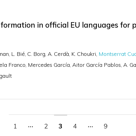
formation in official EU languages for p
man
L. Bié
C. Borg
A. Cerdà
K. Choukri
Montserrat Cua
ela Franco
Mercedes García
Aitor García Pablos
A. Ga
gault
1
‧‧‧
2
3
4
‧‧‧
9