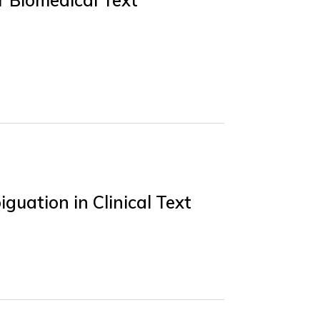
r Biomedical Text
uation in Clinical Text