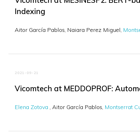
Vicomtech at MESINESP2: BERT-base
Indexing
Aitor García Pablos
Naiara Perez Miguel
Montse
2021-09-21
Vicomtech at MEDDOPROF: Automatic
Elena Zotova
Aitor García Pablos
Montserrat Cu