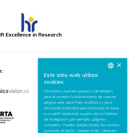
R Excellence in Research
×
:
Este sitio web utiliza
BASQUE
cookies
SPANISH
Utilizamos cookies propias y de terceros
para el correcto funcionamiento de nuestra
ENGLISH
página web, para fines analíticos y para
mostrarte publicidad personalizada en base
a un perfil elaborado a partir de tus hábitos
de navegación (por ejemplo, páginas
visitadas). Puedes aceptar todas las cookies
pulsando el botón “Aceptar todo”, rechazar