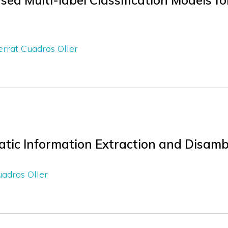
d Multi-label Classification Models fo
rrat Cuadros Oller
 Information Extraction and Disambig
adros Oller