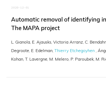
2020-12-01
Automatic removal of identifying in
The MAPA project
L. Gianola
E. Ajausks
Victoria Arranz
C. Bendah
Degroote
E. Edelman
Thierry Etchegoyhen
Áng
Kohan
T. Lavergne
M. Melero
P. Paroubek
M. Ri