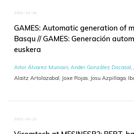
2021-10-04
GAMES: Automatic generation of m
Basqu // GAMES: Generación automá
euskera
Aitor Álvarez Muniain
Ander González Docasal
Alaitz Artolazabal
Joxe Rojas
Josu Azpillaga
Ib
2021-09-22