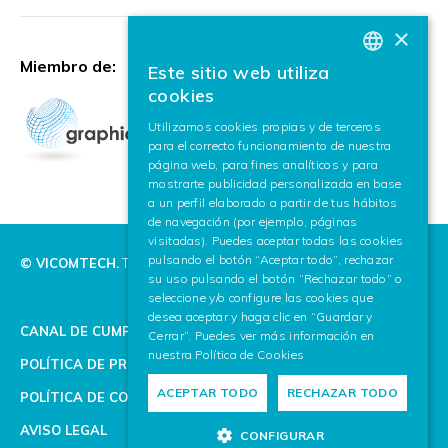
×
Miembro de:
Este sitio web utiliza
BASQUE
cookies
SPANISH
Utilizamos cookies propias y de terceros
para el correcto funcionamiento de nuestra
ENGLISH
página web, para fines analíticos y para
mostrarte publicidad personalizada en base
a un perfil elaborado a partir de tus hábitos
de navegación (por ejemplo, páginas
visitadas). Puedes aceptar todas las cookies
pulsando el botón “Aceptar todo”, rechazar
© VICOMTECH.
Todos los derechos reservados.
su uso pulsando el botón “Rechazar todo” o
seleccione y/o configure las cookies que
desea aceptar y haga clic en “Guardar y
CANAL DE CUMPLIMIENTO
Cerrar”. Puedes ver más información en
nuestra
Política de Cookies
POLÍTICA DE PRIVACIDAD
ACEPTAR TODO
RECHAZAR TODO
POLÍTICA DE COOKIES
AVISO LEGAL
CONFIGURAR