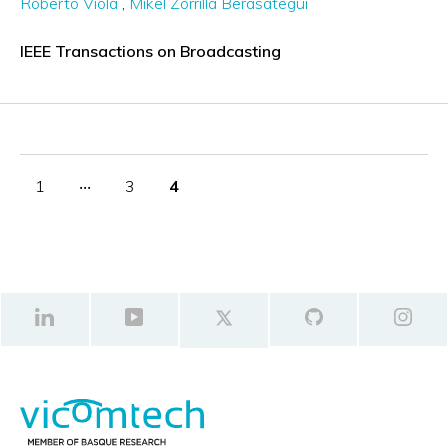
Roberto Viola
Mikel Zorrilla Berasategui
IEEE Transactions on Broadcasting
1
‧‧‧
3
4