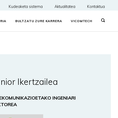
Kudeaketa sistema
Aktualitatea
Kontaktua
RIA
BULTZATU ZURE KARRERA
VICOMTECH
nior Ikertzailea
EKOMUNIKAZIOETAKO INGENIARI
KTOREA