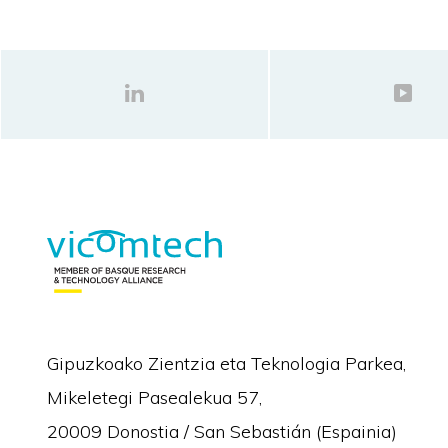
Gipuzkoako Zientzia eta Teknologia Parkea,
Mikeletegi Pasealekua 57,
20009 Donostia / San Sebastián (Espainia)