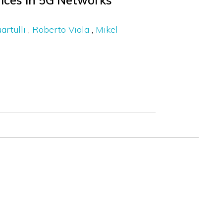
ices in 5G Networks
artulli
Roberto Viola
Mikel