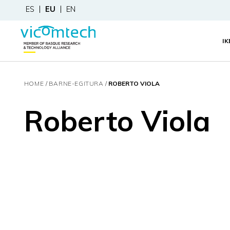
ES
EU
EN
I
HOME
BARNE-EGITURA
ROBERTO VIOLA
Roberto Viola