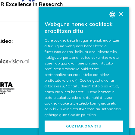
R Excellence in Research
×
Webgune honek cookieak
BASQUE
erabiltzen ditu
SPANISH
idea:
Gure cookieak eta hirugarrenenak erabiltzen
ditugu gure webgunea behar bezala
ENGLISH
funtziona dezan, helburu analitikoetarako,
nabigazio pertsonalizatua eskaintzeko eta
zure nabigazio-ohituretan oinarritutako
profilaren araberako publizitate
pertsonalizatua erakusteko (adibidez,
bisitatutako orriak). Cookie guztiak onar
ditzazkezu, "Onartu dena" botoia sakatuz,
haien erabilera baztertu "Dena baztertu"
botoia sakatuz edo onartu nahi dituzun
cookieak aukeratu eta/edo konfiguratu eta
egin klik "Gorde eta Itxi" botoian. Informazio
gehiago gure
Cookie politikan
GUZTIAK ONARTU