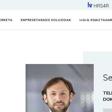
HRS4R
KERKETA
ENPRESETARAKO SOLUZIOAK
I+G+
b
EGIAZTAGAR
Se
TEL
DO