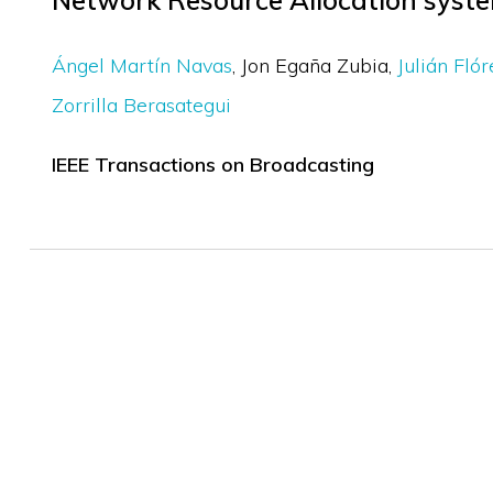
Network Resource Allocation syste
Ángel Martín Navas
Jon Egaña Zubia
Julián Fló
Zorrilla Berasategui
IEEE Transactions on Broadcasting