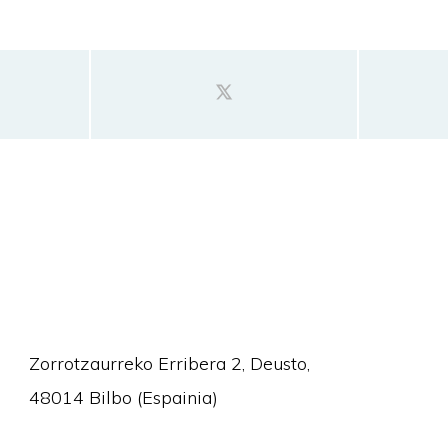
Zorrotzaurreko Erribera 2, Deusto,
48014 Bilbo (Espainia)