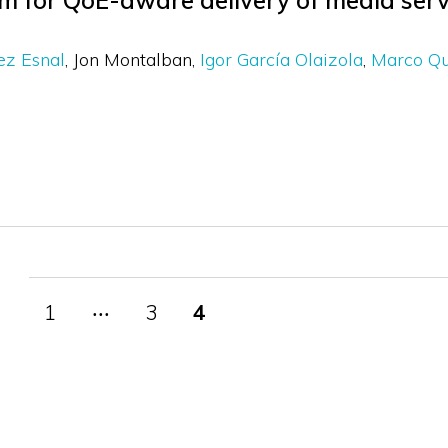
m for QoE-aware delivery of media serv
rez Esnal
Jon Montalban
Igor García Olaizola
Marco Qu
1
‧‧‧
3
4