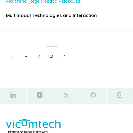
Martirena
Jorge Posada Velásquez
Multimodal Technologies and Interaction
1
‧‧‧
2
3
4