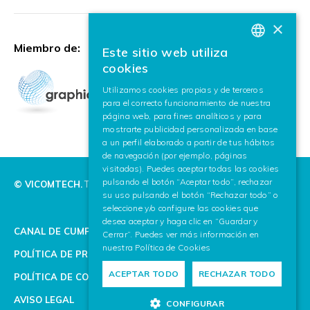
×
Miembro de:
Este sitio web utiliza
BASQUE
cookies
SPANISH
Utilizamos cookies propias y de terceros
para el correcto funcionamiento de nuestra
ENGLISH
página web, para fines analíticos y para
mostrarte publicidad personalizada en base
a un perfil elaborado a partir de tus hábitos
de navegación (por ejemplo, páginas
visitadas). Puedes aceptar todas las cookies
pulsando el botón “Aceptar todo”, rechazar
© VICOMTECH.
Todos los derechos reservados.
su uso pulsando el botón “Rechazar todo” o
seleccione y/o configure las cookies que
desea aceptar y haga clic en “Guardar y
CANAL DE CUMPLIMIENTO
Cerrar”. Puedes ver más información en
nuestra
Política de Cookies
POLÍTICA DE PRIVACIDAD
ACEPTAR TODO
RECHAZAR TODO
POLÍTICA DE COOKIES
AVISO LEGAL
CONFIGURAR