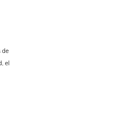
s de
, el