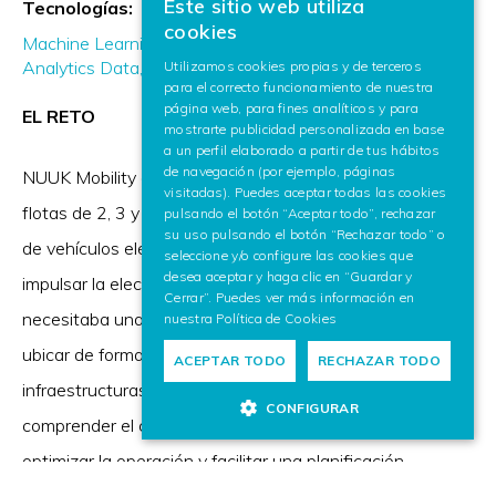
Este sitio web utiliza
Tecnologías:
BASQUE
cookies
Machine Learning & Generative AI
Interactive Visual
SPANISH
Analytics
Data, Knowledge & Intelligence
Utilizamos cookies propias y de terceros
para el correcto funcionamiento de nuestra
ENGLISH
página web, para fines analíticos y para
EL RETO
mostrarte publicidad personalizada en base
a un perfil elaborado a partir de tus hábitos
de navegación (por ejemplo, páginas
NUUK Mobility es una empresa dedicada a la gestión de
visitadas). Puedes aceptar todas las cookies
flotas de 2, 3 y 4 ruedas y en el diseño y comercialización
pulsando el botón “Aceptar todo”, rechazar
su uso pulsando el botón “Rechazar todo” o
de vehículos eléctricos ligeros. En su apuesta por
seleccione y/o configure las cookies que
desea aceptar y haga clic en “Guardar y
impulsar la electrificación de las flotas, la compañía
Cerrar”. Puedes ver más información en
necesitaba una solución que permitiera dimensionar y
nuestra
Política de Cookies
ubicar de forma inteligente tanto los vehículos como las
ACEPTAR TODO
RECHAZAR TODO
infraestructuras de recarga. El reto consistía en
CONFIGURAR
comprender el comportamiento real de la demanda,
optimizar la operación y facilitar una planificación
eficiente en distintos escenarios urbanos.