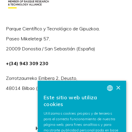
Parque Científico y Tecnológico de Gipuzkoa,
Paseo Mikeletegi 57,
20009 Donostia / San Sebastián (España)
+(34) 943 309 230
Zorrotzaurreko Erribera 2, Deusto,
×
48014 Bilbao (España)
Este sitio web utiliza
BASQUE
cookies
SPANISH
Utilizamos cookies propias y de terceros
para el correcto funcionamiento de nuestra
ENGLISH
página web, para fines analíticos y para
HR Excellence in Research
mostrarte publicidad personalizada en base