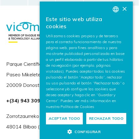
×
Este sitio web utiliza
BASQUE
cookies
SPANISH
Utilizamos cookies propias y de terceros
para el correcto funcionamiento de nuestra
ENGLISH
página web, para fines analíticos y para
mostrarte publicidad personalizada en base
a un perfil elaborado a partir de tus hábitos
Parque Científico y Tecnológico de Gipuzkoa,
de navegación (por ejemplo, páginas
visitadas). Puedes aceptar todas las cookies
Paseo Mikeletegi 57,
pulsando el botón “Aceptar todo”, rechazar
su uso pulsando el botón “Rechazar todo” o
20009 Donostia / San Sebastián (España)
seleccione y/o configure las cookies que
desea aceptar y haga clic en “Guardar y
+(34) 943 309 230
Cerrar”. Puedes ver más información en
nuestra
Política de Cookies
Zorrotzaurreko Erribera 2, Deusto,
ACEPTAR TODO
RECHAZAR TODO
48014 Bilbao (España)
CONFIGURAR