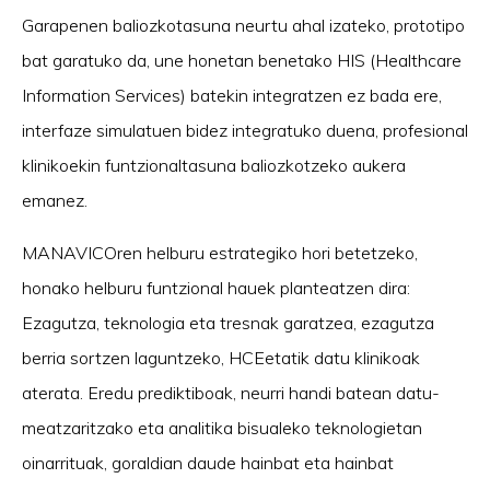
Garapenen baliozkotasuna neurtu ahal izateko, prototipo
bat garatuko da, une honetan benetako HIS (Healthcare
Information Services) batekin integratzen ez bada ere,
interfaze simulatuen bidez integratuko duena, profesional
klinikoekin funtzionaltasuna baliozkotzeko aukera
emanez.
MANAVICOren helburu estrategiko hori betetzeko,
honako helburu funtzional hauek planteatzen dira:
Ezagutza, teknologia eta tresnak garatzea, ezagutza
berria sortzen laguntzeko, HCEetatik datu klinikoak
aterata. Eredu prediktiboak, neurri handi batean datu-
meatzaritzako eta analitika bisualeko teknologietan
oinarrituak, goraldian daude hainbat eta hainbat