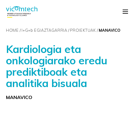
HOME
I+G+
b
EGIAZTAGARRIA
PROIEKTUAK
MANAVICO
Kardiologia eta
onkologiarako eredu
prediktiboak eta
analitika bisuala
MANAVICO