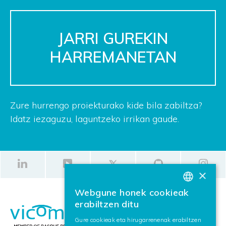
JARRI GUREKIN
HARREMANETAN
Zure hurrengo proiekturako kide bila zabiltza?
Idatz iezaguzu, laguntzeko irrikan gaude.
×
Webgune honek cookieak
BASQUE
erabiltzen ditu
SPANISH
Gure cookieak eta hirugarrenenak erabiltzen