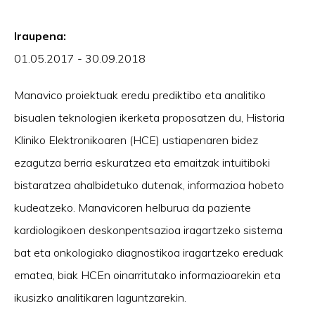
Iraupena:
01.05.2017 - 30.09.2018
Manavico proiektuak eredu prediktibo eta analitiko
bisualen teknologien ikerketa proposatzen du, Historia
Kliniko Elektronikoaren (HCE) ustiapenaren bidez
ezagutza berria eskuratzea eta emaitzak intuitiboki
bistaratzea ahalbidetuko dutenak, informazioa hobeto
kudeatzeko. Manavicoren helburua da paziente
kardiologikoen deskonpentsazioa iragartzeko sistema
bat eta onkologiako diagnostikoa iragartzeko ereduak
ematea, biak HCEn oinarritutako informazioarekin eta
ikusizko analitikaren laguntzarekin.