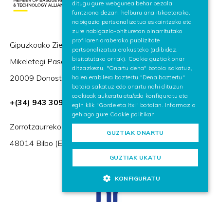
ditugu gure webgunea behar bezala
ENGLISH
funtziona dezan, helburu analitikoetarako,
nabigazio pertsonalizatua eskaintzeko eta
zure nabigazio-ohituretan oinarritutako
profilaren araberako publizitate
Gipuzkoako Zientzia eta Teknologia Parkea,
pertsonalizatua erakusteko (adibidez,
bisitatutako orriak). Cookie guztiak onar
Mikeletegi Pasealekua 57,
ditzazkezu, "Onartu dena" botoia sakatuz,
20009 Donostia / San Sebastián (Espainia)
haien erabilera baztertu "Dena baztertu"
botoia sakatuz edo onartu nahi dituzun
cookieak aukeratu eta/edo konfiguratu eta
+(34) 943 309 230
egin klik "Gorde eta Itxi" botoian. Informazio
gehiago gure
Cookie politikan
Zorrotzaurreko Erribera 2, Deusto,
GUZTIAK ONARTU
48014 Bilbo (Espainia)
GUZTIAK UKATU
KONFIGURATU
HR Excellence in Research