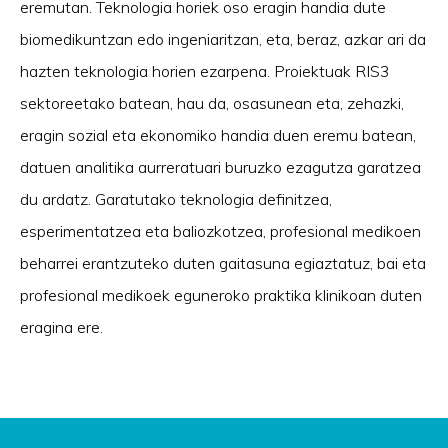
eremutan. Teknologia horiek oso eragin handia dute
biomedikuntzan edo ingeniaritzan, eta, beraz, azkar ari da
hazten teknologia horien ezarpena. Proiektuak RIS3
sektoreetako batean, hau da, osasunean eta, zehazki,
eragin sozial eta ekonomiko handia duen eremu batean,
datuen analitika aurreratuari buruzko ezagutza garatzea
du ardatz. Garatutako teknologia definitzea,
esperimentatzea eta baliozkotzea, profesional medikoen
beharrei erantzuteko duten gaitasuna egiaztatuz, bai eta
profesional medikoek eguneroko praktika klinikoan duten
eragina ere.